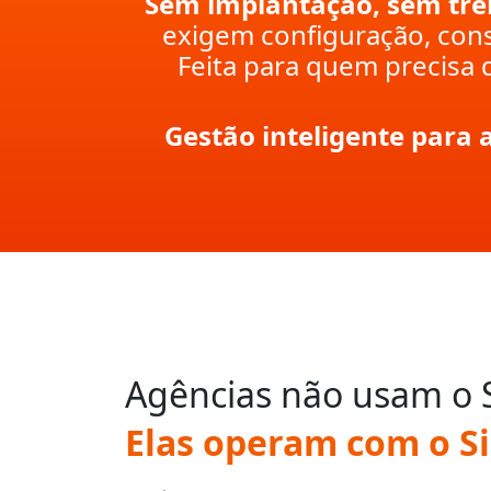
Sem implantação, sem tre
exigem configuração, cons
Feita para quem precisa d
Gestão inteligente para
Agências não usam o 
Elas operam com o S