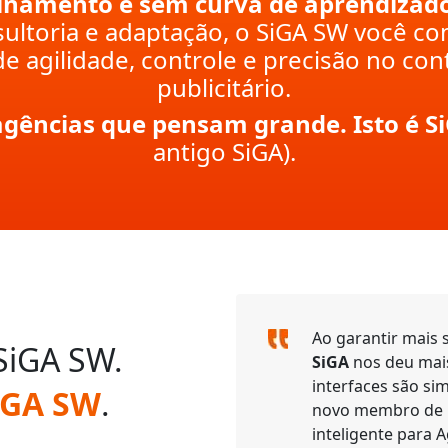
inamento e sem curva de aprendizado
ultoria e adaptação, o SiGA SW você c
e agilidade, controle e precisão no con
publicitário.
 agências que pensam grande. Isto é 
antigo SiGA).
Ao garantir mais 
SiGA SW.
SiGA
nos deu mais
interfaces são sim
iGA SW
.
novo membro de n
inteligente para 