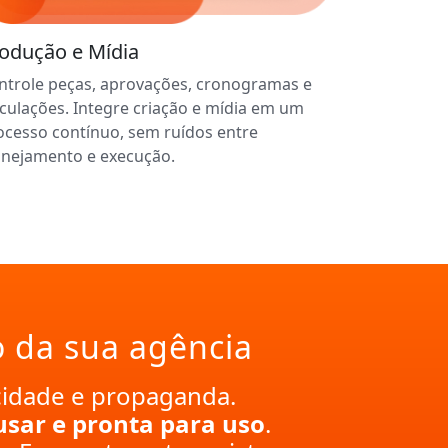
odução e Mídia
ntrole peças, aprovações, cronogramas e
iculações. Integre criação e mídia em um
ocesso contínuo, sem ruídos entre
anejamento e execução.
o da sua agência
cidade e propaganda.
e usar e pronta para uso
.