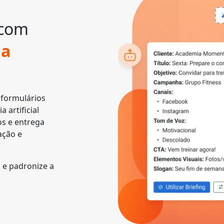
 com
da
 formulários
 artificial
os e entrega
ação e
s e padronize a