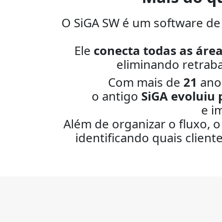
O SiGA SW é um software de
Ele
conecta todas as áre
eliminando retraba
Com mais de
21
anos
o antigo
SiGA evoluiu 
e i
Além de organizar o fluxo, o
identificando quais clien