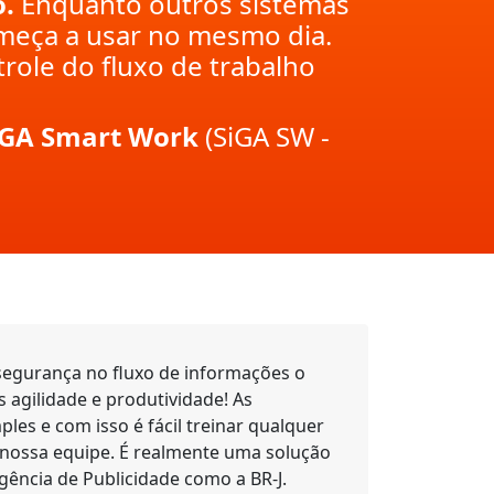
.
Enquanto outros sistemas
omeça a usar no mesmo dia.
trole do fluxo de trabalho
SiGA Smart Work
(SiGA SW -
segurança no fluxo de informações o
 agilidade e produtividade! As
ples e com isso é fácil treinar qualquer
ossa equipe. É realmente uma solução
Agência de Publicidade como a BR-J.