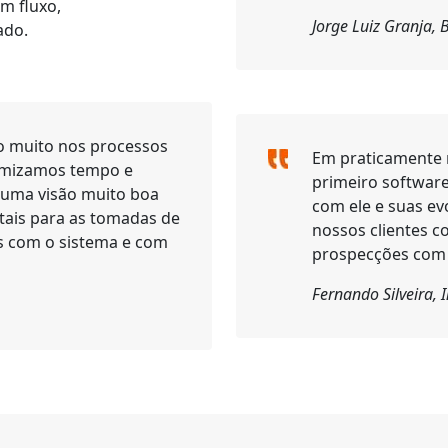
re o SIGA
m fluxo,
Jorge Luiz Granja, B
ado.
 muito nos processos
Em praticamente 
timizamos tempo e
primeiro softwar
o uma visão muito boa
com ele e suas ev
tais para as tomadas de
nossos clientes 
os com o sistema e com
prospecções com 
Fernando Silveira,