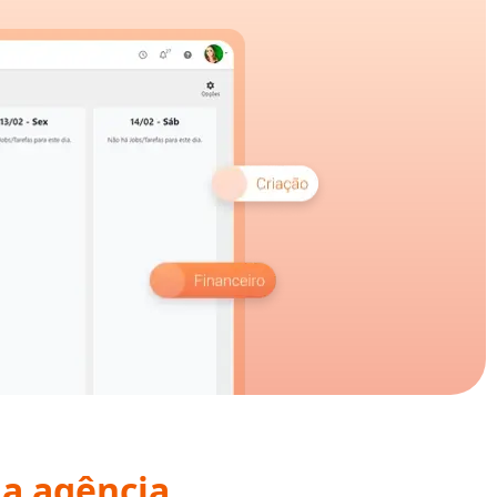
da agência
.