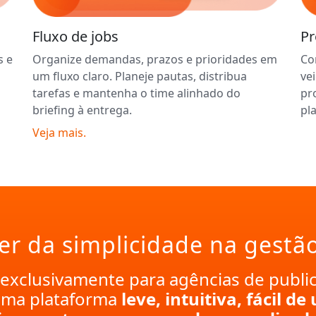
Fluxo de jobs
Pr
s e
Organize demandas, prazos e prioridades em
Co
um fluxo claro. Planeje pautas, distribua
ve
tarefas e mantenha o time alinhado do
pr
briefing à entrega.
pl
Veja mais.
r da simplicidade na gestã
o exclusivamente para agências de publi
uma plataforma
leve, intuitiva, fácil d