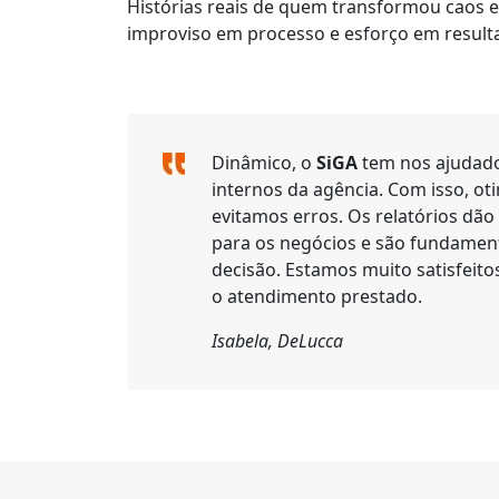
O que as agências dizem sob
Histórias reais de quem transformou caos e
improviso em processo e esforço em result
Dinâmico, o
SiGA
tem nos ajudado
internos da agência. Com isso, o
evitamos erros. Os relatórios dã
para os negócios e são fundamen
decisão. Estamos muito satisfeit
o atendimento prestado.
Isabela, DeLucca