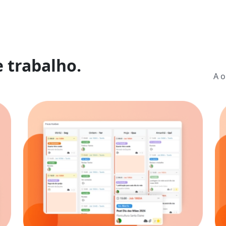
 trabalho.
A o