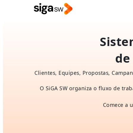
Siste
de
SiGA SW (Antigo SiGA): Melho
Clientes, Equipes, Propostas, Campanh
O SiGA SW organiza o fluxo de trab
Comece a u