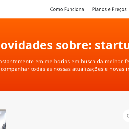
Como Funciona
Planos e Preços
ovidades sobre: start
nstantemente em melhorias em busca da melhor fe
acompanhar todas as nossas atualizações e novas 