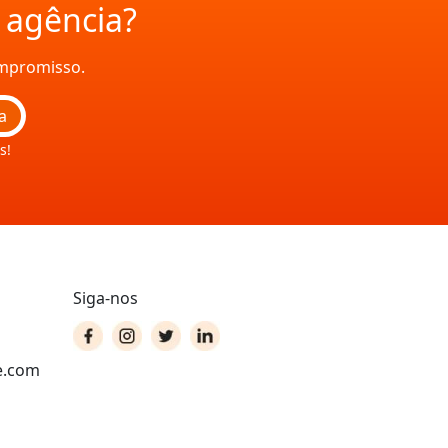
a agência?
ompromisso.
a
s!
Siga-nos
e.com