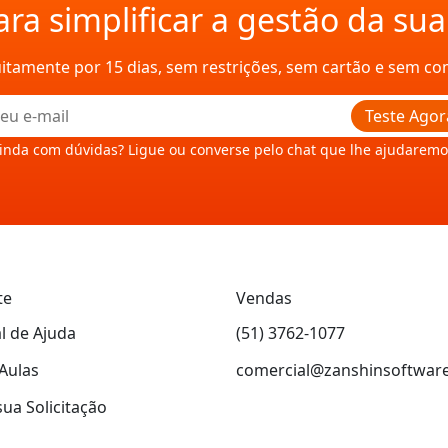
ra simplificar a gestão da su
uitamente por 15 dias, sem restrições, sem cartão e sem c
Teste Agor
inda com dúvidas? Ligue ou converse pelo chat que lhe ajudaremo
te
Vendas
l de Ajuda
(51) 3762-1077
Aulas
comercial@zanshinsoftwar
sua Solicitação