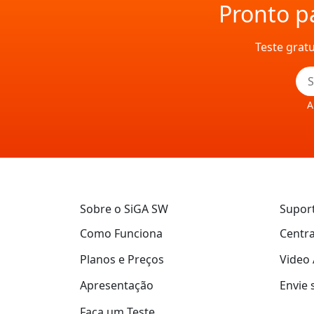
Pronto pa
Teste grat
A
Sobre o SiGA SW
Supor
Como Funciona
Centra
Planos e Preços
Video 
Apresentação
Envie 
Faça um Teste