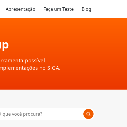
Apresentação
Faça um Teste
Blog
up
rramenta possível.
implementações no SiGA.