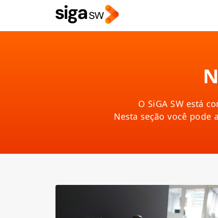
N
O SiGA SW está co
Nesta seção você pode 