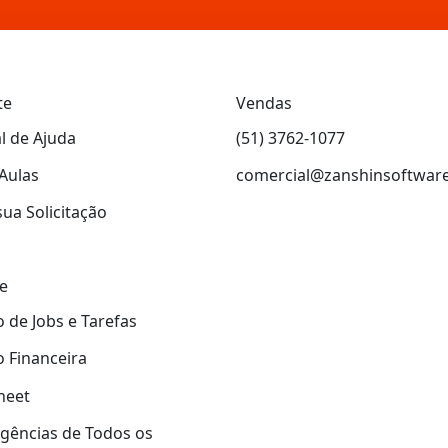
te
Vendas
l de Ajuda
(51) 3762-1077
Aulas
comercial@zanshinsoftwar
sua Solicitação
e
 de Jobs e Tarefas
 Financeira
heet
gências de Todos os