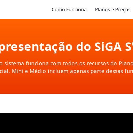
Como Funciona
Planos e Preços
presentação do SiGA 
o sistema funciona com todos os recursos do Plan
cial, Mini e Médio incluem apenas parte dessas fu