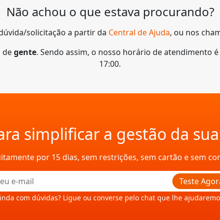
Não achou o que estava procurando?
dúvida/solicitação a partir da
Central de Ajuda
, ou nos cham
o de
gente
. Sendo assim, o nosso horário de atendimento é d
17:00.
ra simplificar a gestão da su
uitamente por 15 dias, sem restrições, sem cartão e sem c
Teste Agor
inda com dúvidas? Ligue ou converse pelo chat que lhe ajudaremo