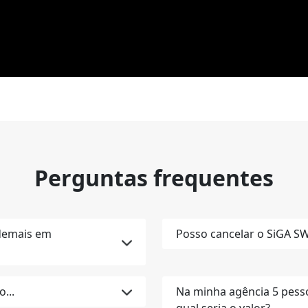
Perguntas frequentes
 demais em
Posso cancelar o SiGA S
...
Na minha agência 5 pessoa
qual seria o valor?