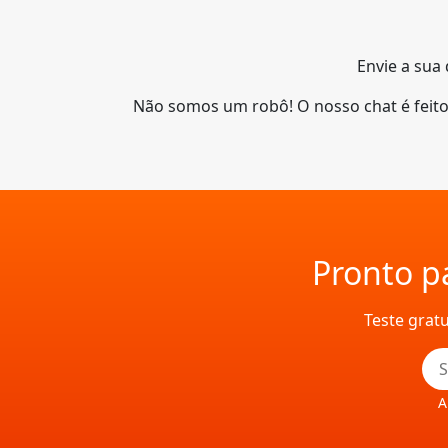
Envie a sua 
Não somos um robô! O nosso chat é feit
Pronto pa
Teste grat
A