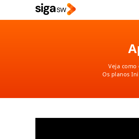
A
Veja como 
Os planos Ini