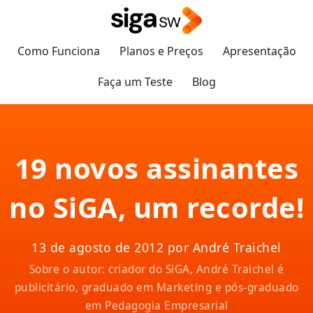
Como Funciona
Planos e Preços
Apresentação
Faça um Teste
Blog
19 novos assinantes
no SiGA, um recorde!
13 de agosto de 2012 por André Traichel
Sobre o autor: criador do SiGA, André Traichel é
publicitário, graduado em Marketing e pós-graduado
em Pedagogia Empresarial