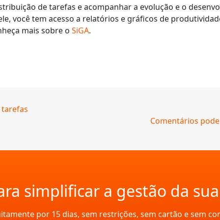
stribuição de tarefas e acompanhar a evolução e o desenv
ele, você tem acesso a relatórios e gráficos de produtivid
nheça mais sobre o
SiGA
.
 tarefas
Comentários podem
ra simplificar a gestão da su
uitamente por 15 dias, sem restrições, sem cartão e sem c