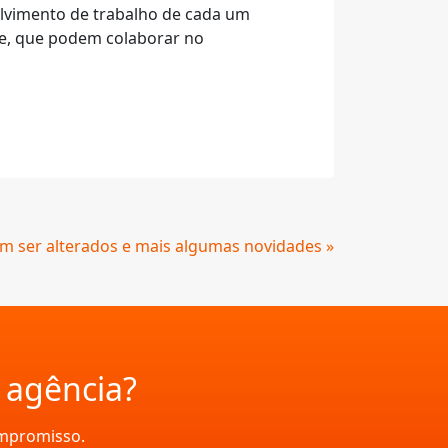
olvimento de trabalho de cada um
ade, que podem colaborar no
 ser alterados e mais algumas novidades »
a agência?
ompromisso.