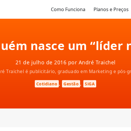
Como Funciona
Planos e Preços
uém nasce um “líder 
21 de julho de 2016 por André Traichel
ndré Traichel é publicitário, graduado em Marketing e pós
,
,
Cotidiano
Gestão
SiGA