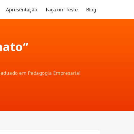
Apresentação
Faça um Teste
Blog
nato”
-graduado em Pedagogia Empresarial