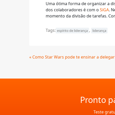
Uma ótima forma de organizar a di
dos colaboradores é com o
SiGA
. N
momento da divisão de tarefas. Co
Tags:
,
espírito de liderança
liderança
Continue
« Como Star Wars pode te ensinar a delegar
Lendo
Pronto pa
Teste grat