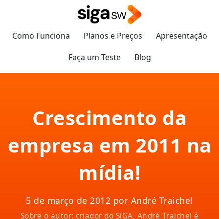
Como Funciona
Planos e Preços
Apresentação
Faça um Teste
Blog
Crescimento da
empresa em 2011 na
mídia!
5 de março de 2012 por André Traichel
Sobre o autor: criador do SiGA, André Traichel é