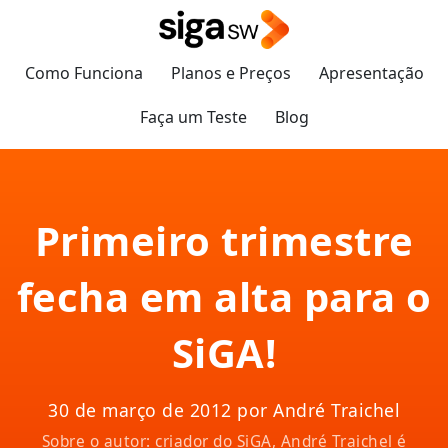
Como Funciona
Planos e Preços
Apresentação
Faça um Teste
Blog
Primeiro trimestre
fecha em alta para o
SiGA!
30 de março de 2012 por André Traichel
Sobre o autor: criador do SiGA, André Traichel é