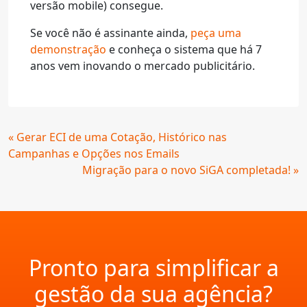
versão mobile) consegue.
Se você não é assinante ainda,
peça uma
demonstração
e conheça o sistema que há 7
anos vem inovando o mercado publicitário.
Continue
« Gerar ECI de uma Cotação, Histórico nas
Lendo
Campanhas e Opções nos Emails
Migração para o novo SiGA completada! »
Pronto para simplificar a
gestão da sua agência?