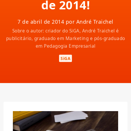
de 2014!
7 de abril de 2014 por André Traichel
Sobre o autor: criador do SiGA, André Traichel é
publicitário, graduado em Marketing e pós-graduado
em Pedagogia Empresarial
SiGA