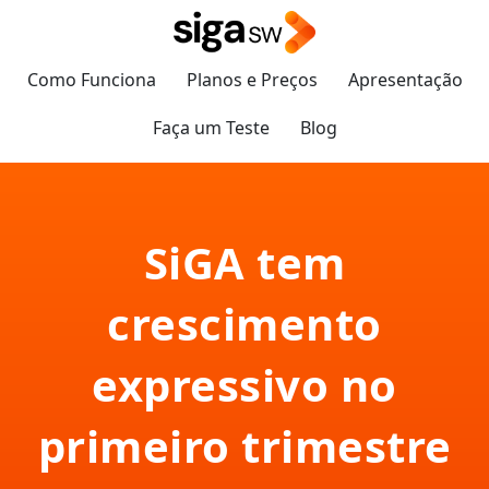
Como Funciona
Planos e Preços
Apresentação
Faça um Teste
Blog
SiGA tem
crescimento
expressivo no
primeiro trimestre