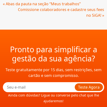
Continue
« Abas da pauta na seção “Meus trabalhos”
Lendo
Comissione colaboradores e cadastre seus fees
no SiGA! »
Pronto para simplificar a
gestão da sua agência?
Teste gratuitamente por 15 dias, sem restrições, sem
cartão e sem compromisso.
Teste Agora
Ainda com dúvidas? Ligue ou converse pelo chat que lhe
ajudaremos!