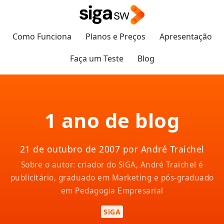
Como Funciona
Planos e Preços
Apresentação
Faça um Teste
Blog
1 ano de blog
21 de outubro de 2007 por André Traichel
Sobre o autor: criador do SiGA, André Traichel é
publicitário, graduado em Marketing e pós-graduado
em Pedagogia Empresarial
SiGA