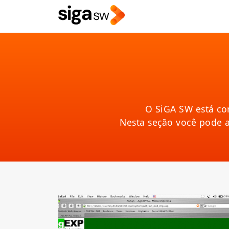
O SiGA SW está co
Nesta seção você pode 