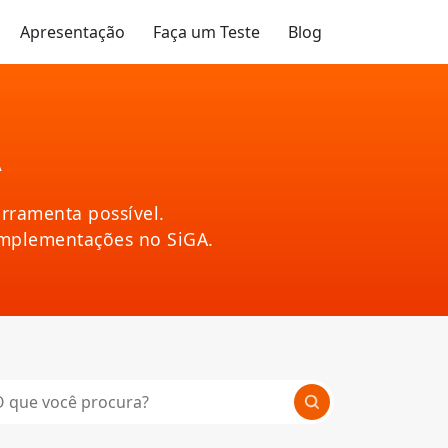
Apresentação
Faça um Teste
Blog
A
rramenta possível.
implementações no SiGA.