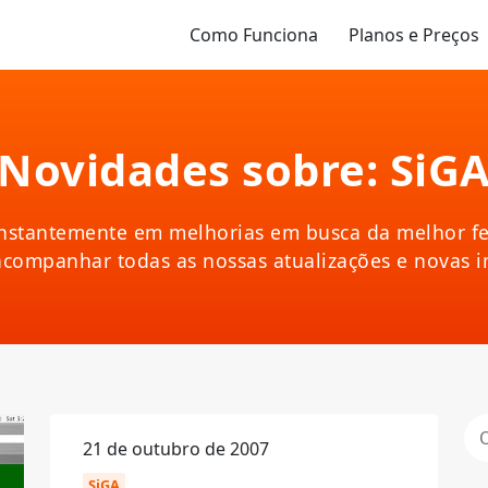
Como Funciona
Planos e Preços
Novidades sobre: SiG
nstantemente em melhorias em busca da melhor fe
acompanhar todas as nossas atualizações e novas 
21 de outubro de 2007
SiGA