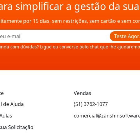
ra simplificar a gestão da su
uitamente por 15 dias, sem restrições, sem cartão e sem c
Teste Agor
inda com dúvidas? Ligue ou converse pelo chat que lhe ajudaremo
te
Vendas
l de Ajuda
(51) 3762-1077
Aulas
comercial@zanshinsoftwar
sua Solicitação