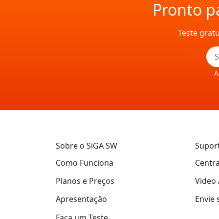
Pronto pa
Teste grat
A
Sobre o SiGA SW
Supor
Como Funciona
Centra
Planos e Preços
Video 
Apresentação
Envie 
Faça um Teste