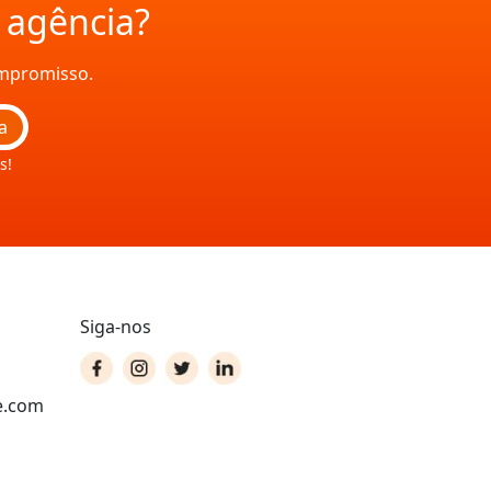
a agência?
ompromisso.
a
s!
Siga-nos
e.com