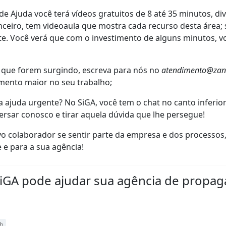
l de Ajuda você terá vídeos gratuitos de 8 até 35 minutos, 
anceiro, tem videoaula que mostra cada recurso desta área;
te. Você verá que com o investimento de alguns minutos, v
 que forem surgindo, escreva para nós no
atendimento@zan
imento maior no seu trabalho;
a ajuda urgente? No SiGA, você tem o chat no canto inferior
rsar conosco e tirar aquela dúvida que lhe persegue!
vo colaborador se sentir parte da empresa e dos processos,
 e para a sua agência!
SiGA pode ajudar sua agência de propa
rh