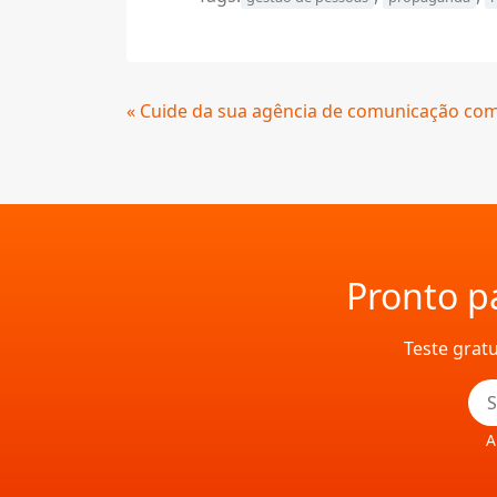
Continue
« Cuide da sua agência de comunicação com
Lendo
Pronto pa
Teste grat
A