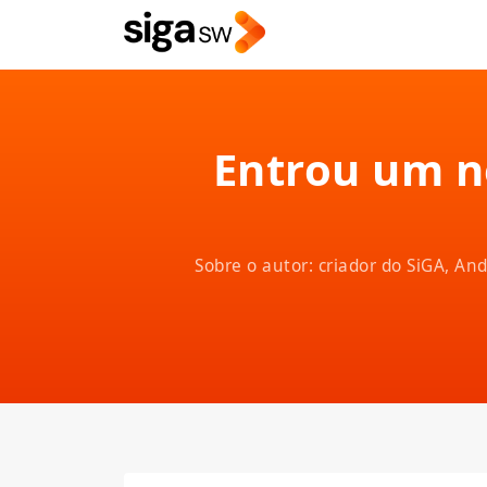
Entrou um n
Sobre o autor: criador do SiGA, A