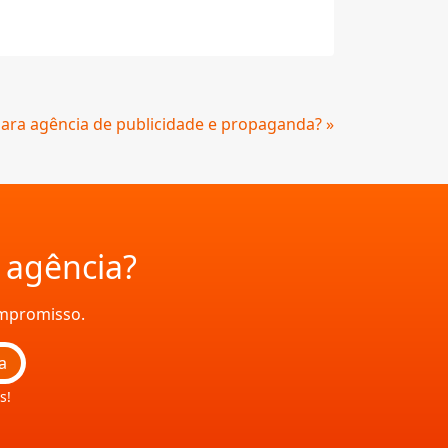
ara agência de publicidade e propaganda? »
a agência?
ompromisso.
a
s!