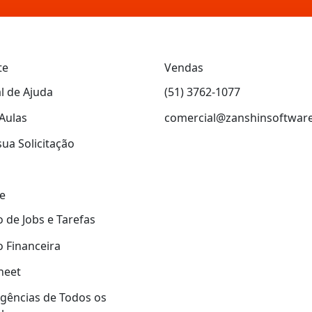
te
Vendas
l de Ajuda
(51) 3762-1077
Aulas
comercial@zanshinsoftwar
sua Solicitação
e
 de Jobs e Tarefas
 Financeira
heet
gências de Todos os