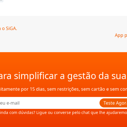
 o SiGA.
App p
ra simplificar a gestão da su
uitamente por 15 dias, sem restrições, sem cartão e sem c
Teste Agor
inda com dúvidas? Ligue ou converse pelo chat que lhe ajudaremo