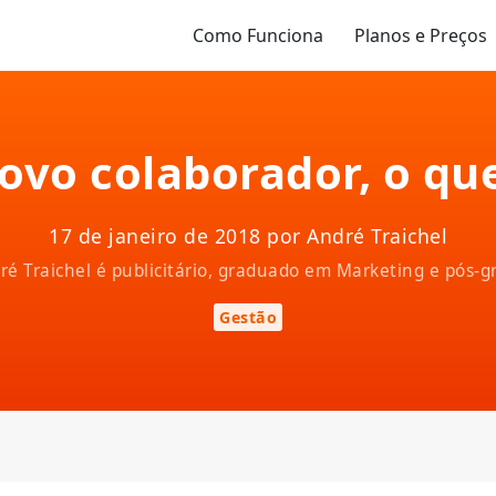
Como Funciona
Planos e Preços
ovo colaborador, o que
17 de janeiro de 2018 por André Traichel
ndré Traichel é publicitário, graduado em Marketing e pós
Gestão