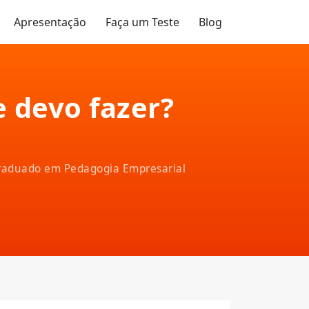
Apresentação
Faça um Teste
Blog
 devo fazer?
-graduado em Pedagogia Empresarial