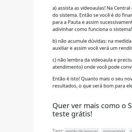
a) assista as videoaulas! Na Centra
do sistema. Então se você é do fin
para a Pauta e assim sucessivamen
adivinhar como funciona o sistema!
b) não acumule dúvidas: na medida
auxiliar e assim você verá um rend
c) não lembra da videoaula e precis
atendimento) onde você pode conve
Então é isto! Quanto mais o seu no
resultados, o que será bom para ele
Quer ver mais como o 
teste grátis!
Tags:
,
,
gestão de pessoas
propaganda