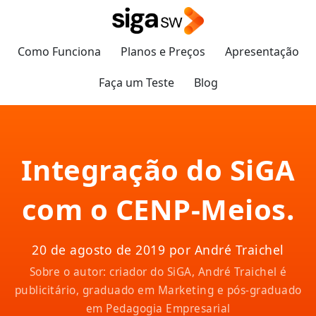
Como Funciona
Planos e Preços
Apresentação
Faça um Teste
Blog
Integração do SiGA
com o CENP-Meios.
20 de agosto de 2019 por André Traichel
Sobre o autor: criador do SiGA, André Traichel é
publicitário, graduado em Marketing e pós-graduado
em Pedagogia Empresarial