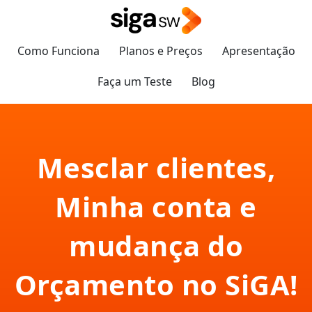
Como Funciona
Planos e Preços
Apresentação
Faça um Teste
Blog
Mesclar clientes,
Minha conta e
mudança do
Orçamento no SiGA!