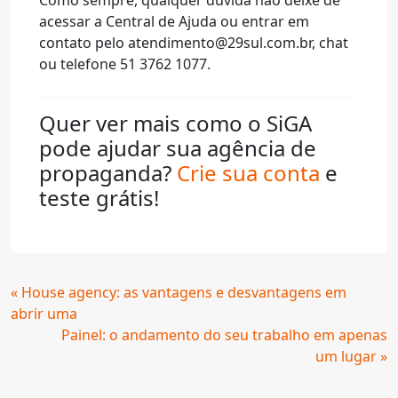
Como sempre, qualquer dúvida não deixe de
acessar a Central de Ajuda ou entrar em
contato pelo
atendimento@29sul.com.br
, chat
ou telefone 51 3762 1077.
Quer ver mais como o SiGA
pode ajudar sua agência de
propaganda?
Crie sua conta
e
teste grátis!
Continue
« House agency: as vantagens e desvantagens em
Lendo
abrir uma
Painel: o andamento do seu trabalho em apenas
um lugar »