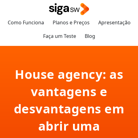
Como Funciona
Planos e Preços
Apresentação
Faça um Teste
Blog
House agency: as
vantagens e
desvantagens em
abrir uma