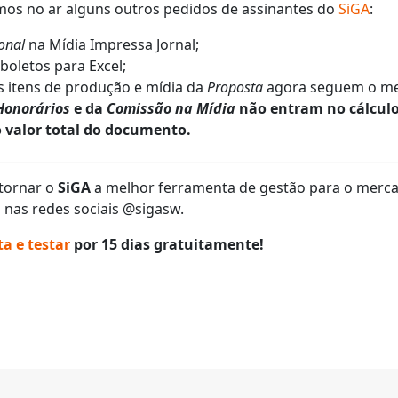
mos no ar alguns outros pedidos de assinantes do
SiGA
:
ional
na Mídia Impressa Jornal;
boletos para Excel;
 itens de produção e mídia da
Proposta
agora seguem o me
Honorários
e da
Comissão na Mídia
não entram no cálcul
o valor total do documento.
tornar o
SiGA
a melhor ferramenta de gestão para o merca
nas redes sociais @sigasw.
a e testar
por 15 dias gratuitamente!