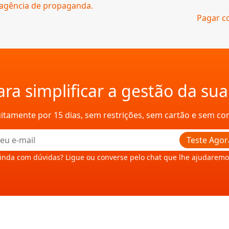
 agência de propaganda.
Pagar c
ra simplificar a gestão da su
uitamente por 15 dias, sem restrições, sem cartão e sem c
Teste Agor
inda com dúvidas? Ligue ou converse pelo chat que lhe ajudaremo