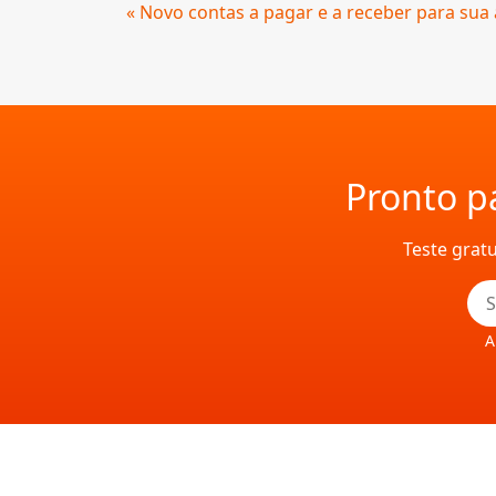
Continue
« Novo contas a pagar e a receber para sua
Lendo
Pronto pa
Teste grat
A