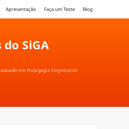
Apresentação
Faça um Teste
Blog
 do SiGA
-graduado em Pedagogia Empresarial