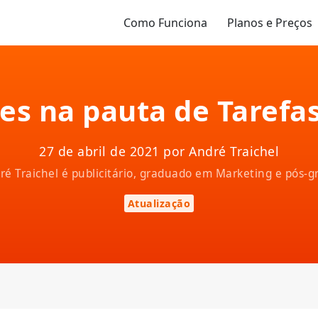
Como Funciona
Planos e Preços
es na pauta de Tarefas
27 de abril de 2021 por André Traichel
ndré Traichel é publicitário, graduado em Marketing e pós
Atualização