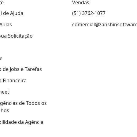
te
Vendas
l de Ajuda
(51) 3762-1077
Aulas
comercial@zanshinsoftwar
sua Solicitação
e
 de Jobs e Tarefas
 Financeira
heet
gências de Todos os
nhos
ilidade da Agência