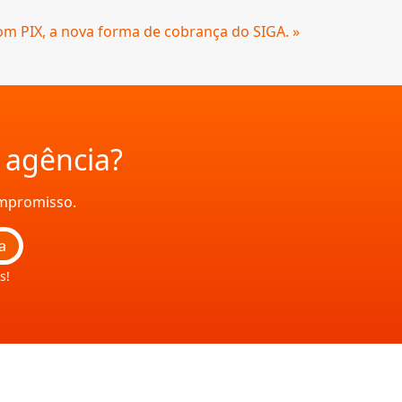
om PIX, a nova forma de cobrança do SIGA. »
a agência?
ompromisso.
a
s!