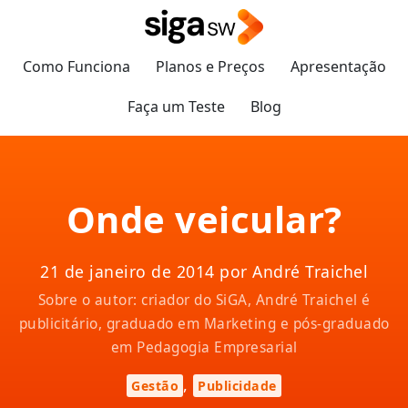
Como Funciona
Planos e Preços
Apresentação
Faça um Teste
Blog
Onde veicular?
21 de janeiro de 2014 por André Traichel
Sobre o autor: criador do SiGA, André Traichel é
publicitário, graduado em Marketing e pós-graduado
em Pedagogia Empresarial
,
Gestão
Publicidade