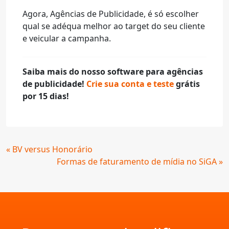
Agora, Agências de Publicidade, é só escolher
qual se adéqua melhor ao target do seu cliente
e veicular a campanha.
Saiba mais do nosso software para agências
de publicidade!
Crie sua conta e teste
grátis
por 15 dias!
Continue
« BV versus Honorário
Lendo
Formas de faturamento de mídia no SiGA »