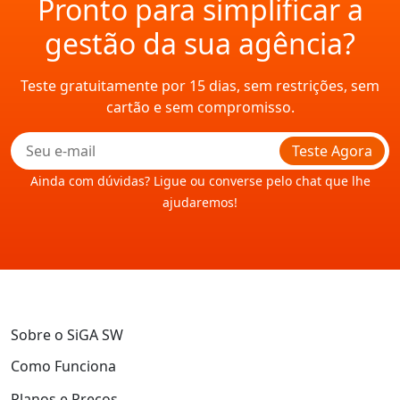
Pronto para simplificar a
gestão da sua agência?
Teste gratuitamente por 15 dias, sem restrições, sem
cartão e sem compromisso.
Teste Agora
Ainda com dúvidas? Ligue ou converse pelo chat que lhe
ajudaremos!
Sobre o SiGA SW
Como Funciona
Planos e Preços