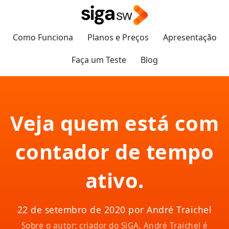
Como Funciona
Planos e Preços
Apresentação
Faça um Teste
Blog
Veja quem está com
contador de tempo
ativo.
22 de setembro de 2020 por André Traichel
Sobre o autor: criador do SiGA, André Traichel é