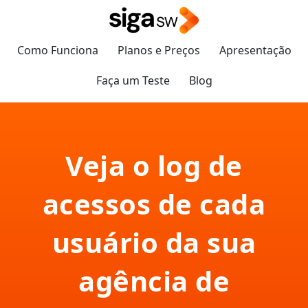
Como Funciona
Planos e Preços
Apresentação
Faça um Teste
Blog
Veja o log de
acessos de cada
usuário da sua
agência de