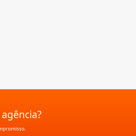
a agência?
ompromisso.