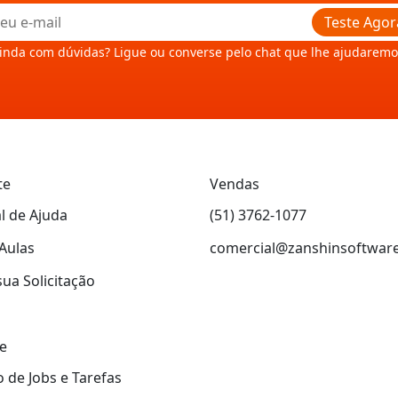
Teste Agor
inda com dúvidas? Ligue ou converse pelo chat que lhe ajudaremo
te
Vendas
l de Ajuda
(51) 3762-1077
Aulas
comercial@zanshinsoftwar
sua Solicitação
e
 de Jobs e Tarefas