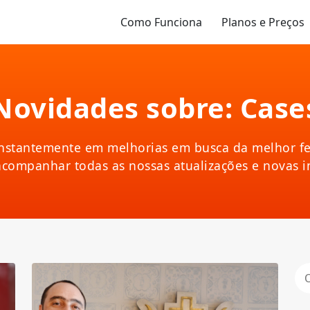
Como Funciona
Planos e Preços
Novidades sobre: Case
nstantemente em melhorias em busca da melhor fe
acompanhar todas as nossas atualizações e novas 