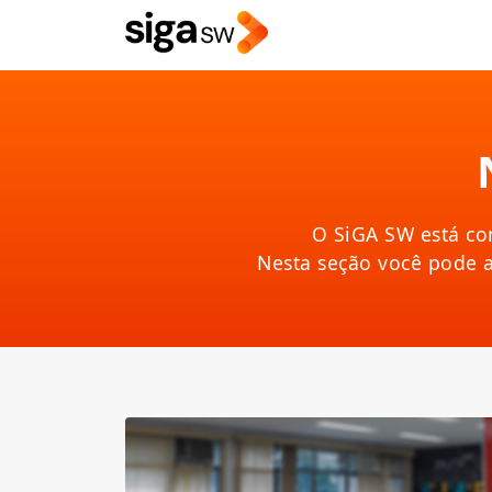
O SiGA SW está co
Nesta seção você pode 