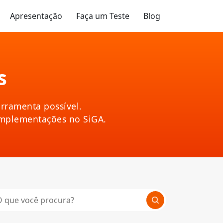
Apresentação
Faça um Teste
Blog
s
rramenta possível.
implementações no SiGA.