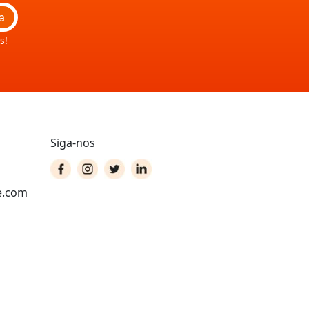
a
s!
Siga-nos
e.com