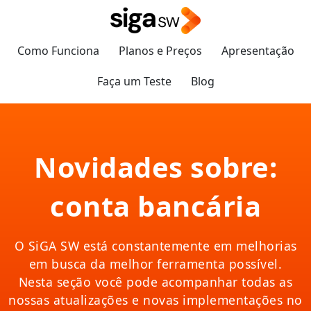
Como Funciona
Planos e Preços
Apresentação
Faça um Teste
Blog
Novidades sobre:
conta bancária
O SiGA SW está constantemente em melhorias
em busca da melhor ferramenta possível.
Nesta seção você pode acompanhar todas as
nossas atualizações e novas implementações no