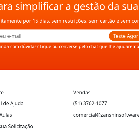
ra simplificar a gestão da su
uitamente por 15 dias, sem restrições, sem cartão e sem c
Teste Agor
inda com dúvidas? Ligue ou converse pelo chat que lhe ajudaremo
te
Vendas
l de Ajuda
(51) 3762-1077
Aulas
comercial@zanshinsoftwar
sua Solicitação