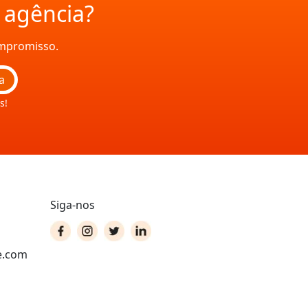
a agência?
ompromisso.
a
s!
Siga-nos
e.com