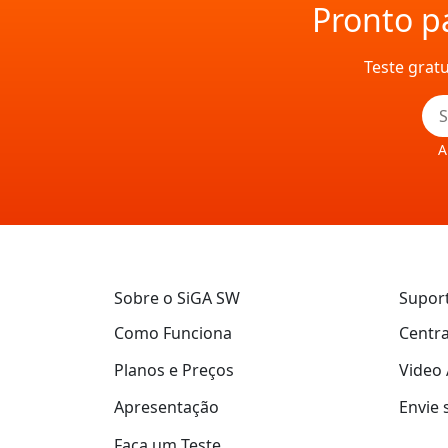
Pronto pa
Teste grat
A
Sobre o SiGA SW
Supor
Como Funciona
Centra
Planos e Preços
Video 
Apresentação
Envie 
Faça um Teste