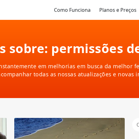
Como Funciona
Planos e Preços
 sobre: permissões d
nstantemente em melhorias em busca da melhor fe
acompanhar todas as nossas atualizações e novas 