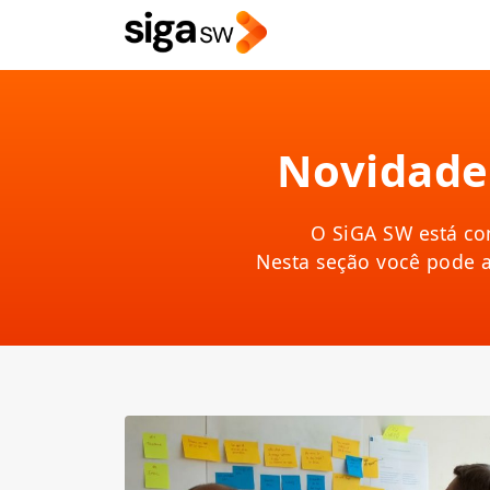
Novidades
O SiGA SW está co
Nesta seção você pode 