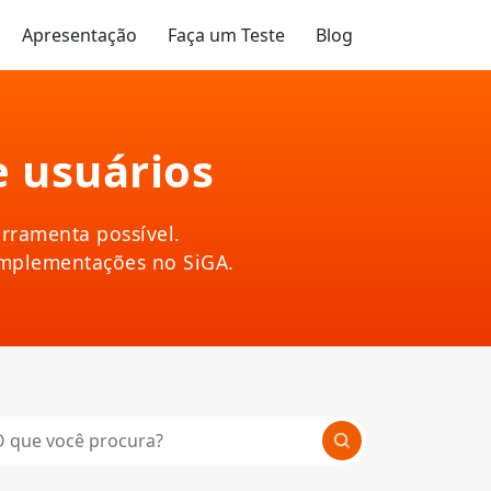
Apresentação
Faça um Teste
Blog
e usuários
rramenta possível.
implementações no SiGA.